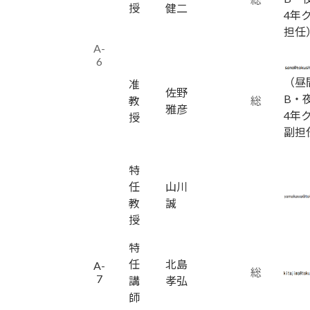
授
健二
4年
担任
A-
6
（昼
准
佐野
B・
教
総
雅彦
4年
授
副担
特
任
山川
教
誠
授
特
任
北島
A-
総
7
講
孝弘
師