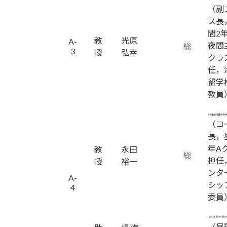
（副
ス長
間2
教
光原
A-
夜間
総
3
授
弘幸
クラ
任，
留学
教員
（コ
長，
年A
教
永田
総
担任
授
裕一
ンタ
A-
シッ
4
委員
（昼