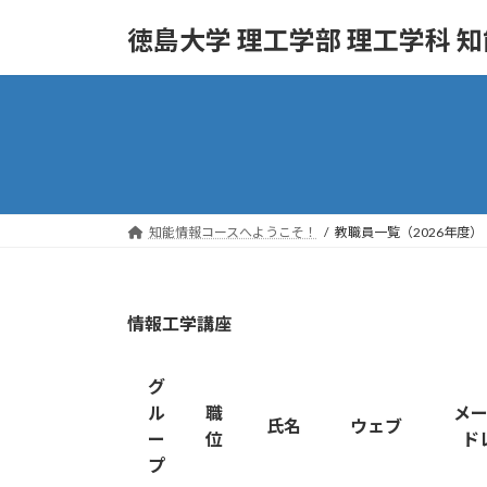
コ
ナ
徳島大学 理工学部 理工学科 
ン
ビ
テ
ゲ
ン
ー
ツ
シ
へ
ョ
ス
ン
キ
に
ッ
移
知能情報コースへようこそ！
教職員一覧（2026年度）
プ
動
情報工学講座
グ
ル
職
メ
氏名
ウェブ
ー
位
ド
プ