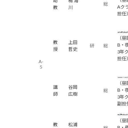
助
楊 海
総
Aク
教
川
担任
（昼
教
上田
B・
研
総
授
哲史
3年
担任
A-
5
（昼
講
谷岡
B・
総
師
広樹
3年
副担
（昼
教
松浦
B・
総