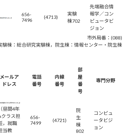
先端融合情
実験
報学／コン
656-
(4713)
7496
棟702
ピュータビ
ジョン
市外局番：(088)
実験棟：総合研究実験棟，院生棟：情報センター・院生棟
部
メールア
電話
内線
屋
専門分野
ドレス
番号
番号
番
号
（昼間4年
院
コンピュ
Aクラス担
656-
生
(4721)
ータビジ
7499
任，就職
棟
ョン
担当教
802