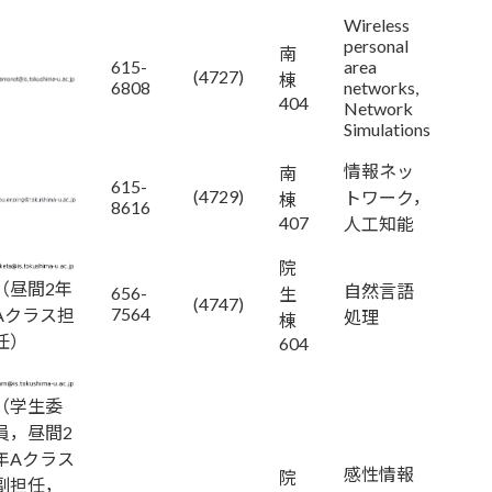
Wireless
personal
南
615-
area
(4727)
棟
6808
networks,
404
Network
Simulations
情報ネッ
南
615-
(4729)
トワーク，
棟
8616
407
人工知能
院
（昼間2年
自然言語
656-
生
(4747)
7564
Aクラス担
処理
棟
任）
604
（学生委
員，昼間2
年Aクラス
感性情報
院
副担任，