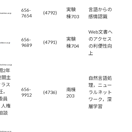
実験
言語からの
656-
(4792)
7654
棟703
感情認識
Web文書へ
実験
のアクセス
656-
(4791)
9689
棟704
の利便性向
上
間2年
夜間主
自然言語処
クラス
理，ニュー
656-
南棟
任，
(4736)
ラルネット
9912
203
委員
ワーク，深
，人権
層学習
相談
）