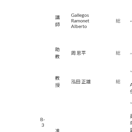
Gallegos
講
Ramonet
総
師
Alberto
助
周 恩平
総
教
教
泓田 正雄
総
授
B-
3
准