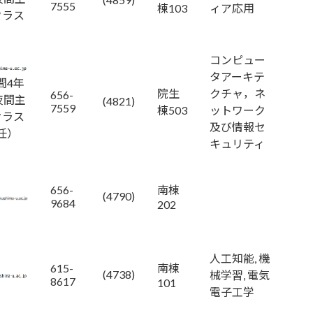
7555
棟103
ィア応用
クラス
）
コンピュー
タアーキテ
間4年
院生
クチャ，ネ
656-
夜間主
(4821)
7559
棟503
ットワーク
クラス
及び情報セ
任）
キュリティ
656-
南棟
(4790)
9684
202
人工知能, 機
615-
南棟
(4738)
械学習, 電気
8617
101
電子工学