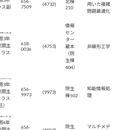
656-
北棟
(4732)
用いた複雑
7509
ラス副
210
問題最適化
）
情報
セン
間3年
ター
618-
夜間主
(4753)
蔵本
非線形工学
0036
クラス
（院
）
生棟
404）
間3年
院生
知能情報処
656-
夜間主
(9973)
9973
棟502
理
クラス
任）
間4年
院生
マルチメデ
656-
夜間主
(4859)