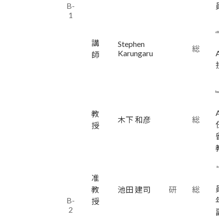
B-
1
講
Stephen
総
Karungaru
師
教
木下 和彦
総
授
准
教
池田 建司
研
総
B-
授
2