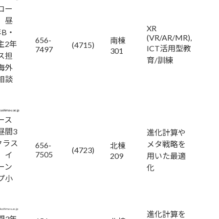
コー
，昼
XR
年B・
(VR/AR/MR),
656-
南棟
主2年
(4715)
ICT活用型教
7497
301
ス担
育/訓練
海外
相談
）
ース
昼間3
進化計算や
クラス
メタ戦略を
656-
北棟
(4723)
7505
，イ
209
用いた最適
ーン
化
プ小
）
進化計算を
間3年