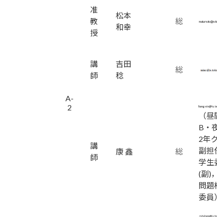
准
松本
教
総
和幸
授
講
吉田
総
師
稔
A-
2
（昼
B・
2年
講
副担
康 鑫
総
師
学生
(副)
問題
委員