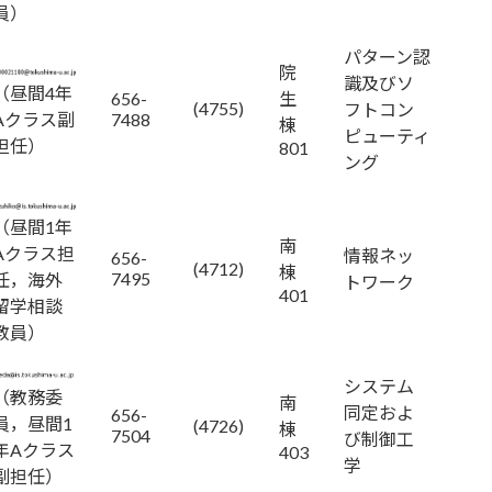
員）
パターン認
院
識及びソ
（昼間4年
656-
生
(4755)
フトコン
Aクラス副
7488
棟
ピューティ
担任）
801
ング
（昼間1年
南
Aクラス担
情報ネッ
656-
(4712)
棟
7495
任，海外
トワーク
401
留学相談
教員）
システム
（教務委
南
同定およ
656-
員，昼間1
(4726)
棟
7504
び制御工
年Aクラス
403
学
副担任）