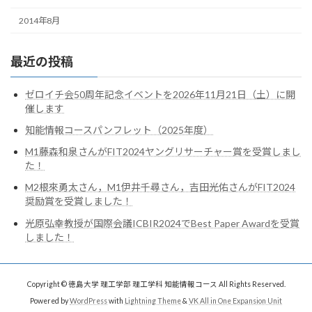
2014年8月
最近の投稿
ゼロイチ会50周年記念イベントを2026年11月21日（土）に開
催します
知能情報コースパンフレット（2025年度）
M1藤森和泉さんがFIT2024ヤングリサーチャー賞を受賞しまし
た！
M2根來勇太さん，M1伊井千尋さん，吉田光佑さんがFIT2024
奨励賞を受賞しました！
光原弘幸教授が国際会議ICBIR2024でBest Paper Awardを受賞
しました！
Copyright © 徳島大学 理工学部 理工学科 知能情報コース All Rights Reserved.
Powered by
WordPress
with
Lightning Theme
&
VK All in One Expansion Unit