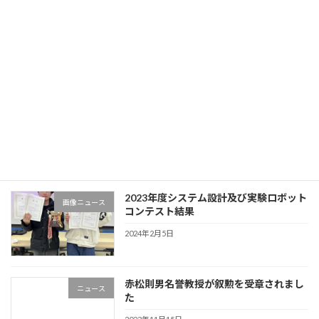
光原弘幸教授が国際会議ICBIR2024で
画像ニュース
Best Paper Awardを受賞しました！
2024年10月7日
矢野米雄名誉教授が叙勲を受章されまし
ニュース
た
2024年4月30日
2023年度システム設計及び実験ロボット
画像ニュース
コンテスト結果
2024年2月5日
赤松則男名誉教授が叙勲を受章されまし
ニュース
た