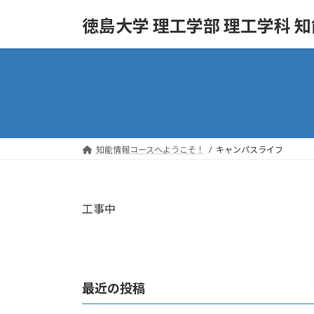
コ
ナ
徳島大学 理工学部 理工学科 
ン
ビ
テ
ゲ
ン
ー
ツ
シ
へ
ョ
ス
ン
キ
に
ッ
移
知能情報コースへようこそ！
キャンパスライフ
プ
動
工事中
最近の投稿